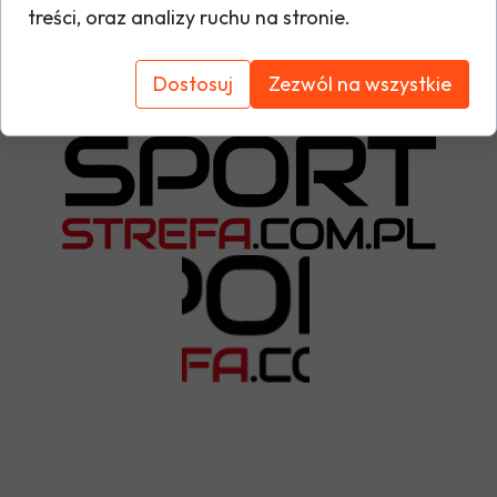
możliwość wyrażenia swojego wsparcia dla
treści, oraz analizy ruchu na stronie.
Tabela rozmiarów
klubu.
Dostosuj
Zezwól na wszystkie