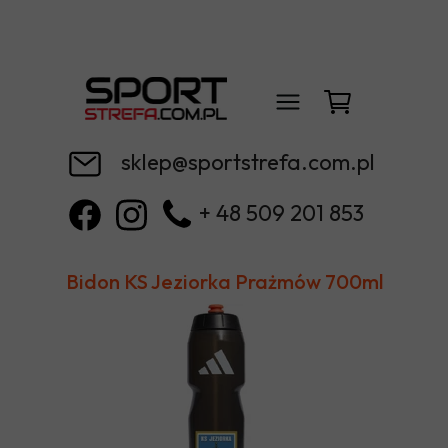
sklep@sportstrefa.com.pl
+ 48 509 201 853
Bidon KS Jeziorka Prażmów 700ml