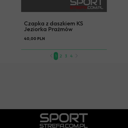
Czapka z daszkiem KS
Jeziorka Prażmów
40,00 PLN
1
2
3
4