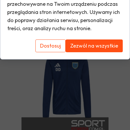
przechowywane na Twoim urządzeniu podczas
Bluza kibic II KS Jeziorka
przeglądania stron internetowych. Używamy ich
Prażmów
do poprawy działania serwisu, personalizacji
100,00 PLN
treści, oraz analizy ruchu na stronie.
Dostosuj
Zezwól na wszystkie