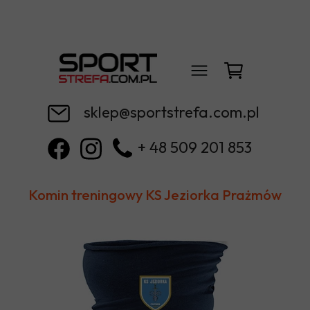
sklep@sportstrefa.com.pl
+ 48 509 201 853
Komin treningowy KS Jeziorka Prażmów