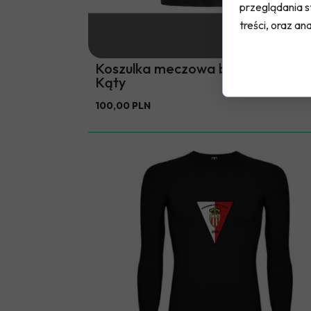
przeglądania s
treści, oraz ana
Koszulka meczowa bramkarska U
Kąty
100,00 PLN