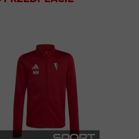
OLIMPIA JABŁOŃ
KS JEZIORKA PRAŻMÓW
TYTAN WISZNICE
VICTORIA GŁOSKÓW
UKS KĄTY
GKS CHYNÓW
GKS SADOWNIK BŁĘDÓW