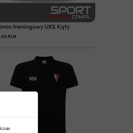
omin treningowy UKS Kąty
,00 PLN
dczas