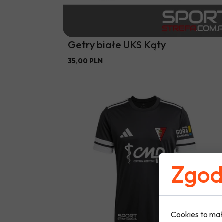
Getry białe UKS Kąty
35,00 PLN
Zgoda
Cookies to mał