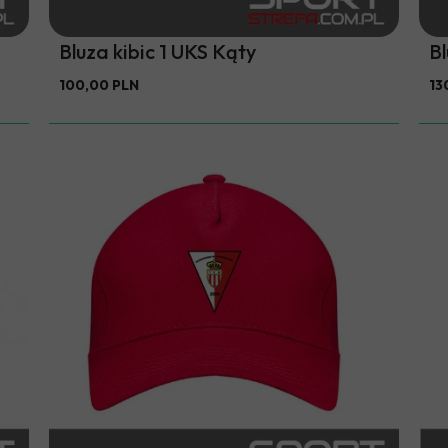
Bluza kibic 1 UKS Kąty
B
100,00 PLN
13