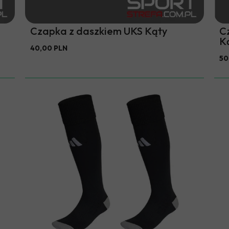
Czapka z daszkiem UKS Kąty
C
K
40,00 PLN
50