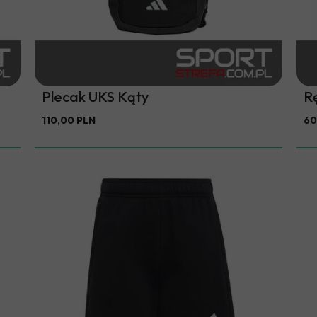
Plecak UKS Kąty
R
110,00 PLN
60