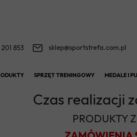
sklep@sportstrefa.com.pl
 201 853
RODUKTY
SPRZĘT TRENINGOWY
MEDALE I 
Czas realizacj
PRODUKTY Z
ZAMÓWIENIA 