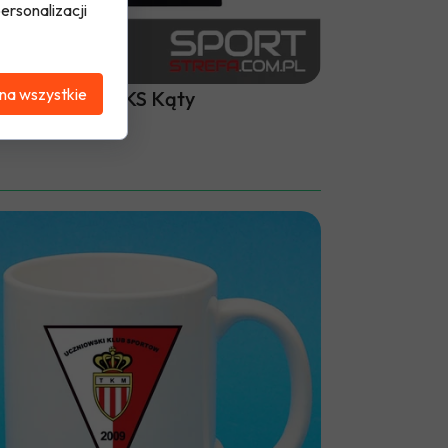
ersonalizacji
na wszystkie
oszulka polo UKS Kąty
,00 PLN