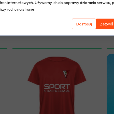
tron internetowych. Używamy ich do poprawy działania serwisu, p
lizy ruchu na stronie.
Dostosuj
Zezwól 
KS
Koszulka meczowa UKS Kąty
K
100,00 PLN
80