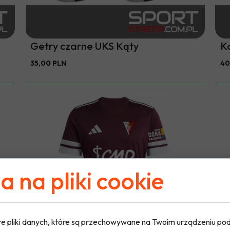
Getry czarne UKS Kąty
K
35,00 PLN
40
 na pliki cookie
e pliki danych, które są przechowywane na Twoim urządzeniu po