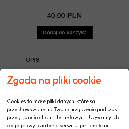
40,00 PLN
Dodaj do koszyka
OPIS
Zgoda na pliki cookie
Worek UKS Kąty to praktyczne i stylowe
rozwiązanie dla każdego, kto ceni wygodę i
funkcjonalność. Wykonany z wytrzymałego
materiału, doskonale sprawdzi się zarówno
podczas codziennych aktywności, jak i
wycieczek czy treningów. Dzięki lekkiej
Cookies to małe pliki danych, które są
konstrukcji i wygodnym sznurkom zapewnia
przechowywane na Twoim urządzeniu podczas
komfort noszenia, a nowoczesny design z
logo UKS Kąty dodaje sportowego
przeglądania stron internetowych. Używamy ich
charakteru.
do poprawy działania serwisu, personalizacji