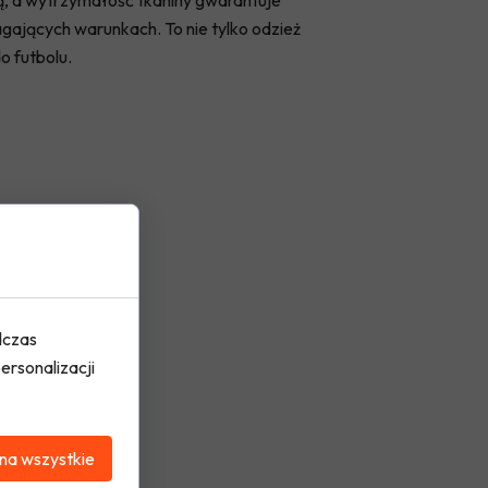
ą, a wytrzymałość tkaniny gwarantuje
jących warunkach. To nie tylko odzież
o futbolu.
dczas
ersonalizacji
na wszystkie