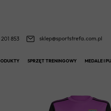
sklep@sportstrefa.com.pl
 201 853
RODUKTY
SPRZĘT TRENINGOWY
MEDALE I 