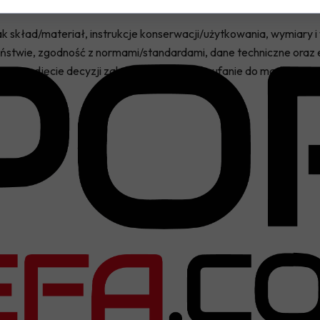
 jak skład/materiał, instrukcje konserwacji/użytkowania, wymiary 
stwie, zgodność z normami/standardami, dane techniczne oraz e
a im podjęcie decyzji zakupowej i buduje zaufanie do marki.