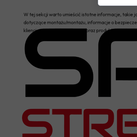
W tej sekcji warto umieścić istotne informacje, takie
dotyczące montażu/montażu, informacje o bezpieczeń
klienci otrzymują kompletny obraz produktu, co ułatwi