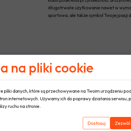
klubu podkreśla przynależność drużynow
długotrwałe użytkowanie nawet w wymaga
sportowa, ale także symbol Twojej pasji d
 na pliki cookie
e pliki danych, które są przechowywane na Twoim urządzeniu po
tron internetowych. Używamy ich do poprawy działania serwisu, p
lizy ruchu na stronie.
Dostosuj
Zezwól 