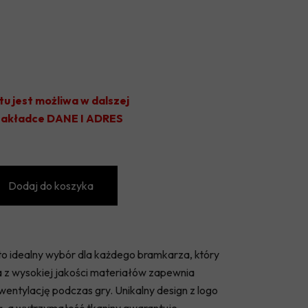
OLIMPIA JABŁOŃ
KS JEZIORKA PRAŻMÓW
TYTAN WISZNICE
VICTORIA GŁOSKÓW
tu jest możliwa w dalszej
 zakładce DANE I ADRES
UKS KĄTY
GKS CHYNÓW
GKS SADOWNIK BŁĘDÓW
Dodaj do koszyka
o idealny wybór dla każdego bramkarza, który
a z wysokiej jakości materiałów zapewnia
ntylację podczas gry. Unikalny design z logo