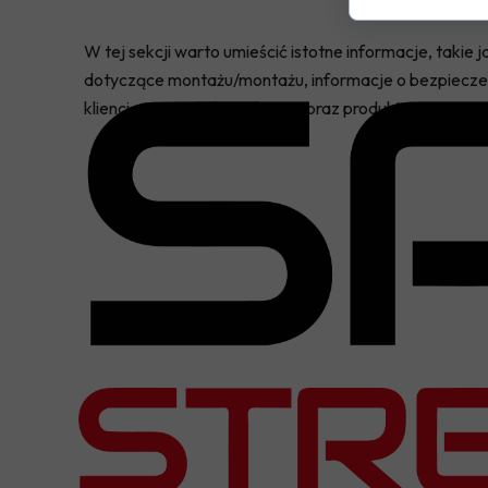
W tej sekcji warto umieścić istotne informacje, takie
dotyczące montażu/montażu, informacje o bezpieczeń
klienci otrzymują kompletny obraz produktu, co ułatwi