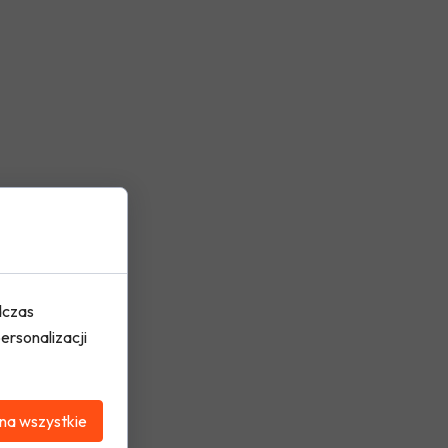
dczas
ersonalizacji
na wszystkie