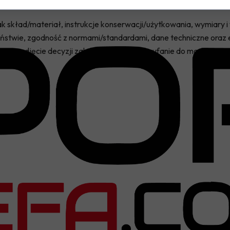
 jak skład/materiał, instrukcje konserwacji/użytkowania, wymiary 
stwie, zgodność z normami/standardami, dane techniczne oraz e
a im podjęcie decyzji zakupowej i buduje zaufanie do marki.