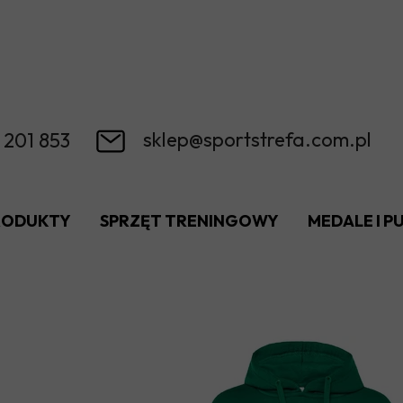
sklep@sportstrefa.com.pl
 201 853
RODUKTY
SPRZĘT TRENINGOWY
MEDALE I 