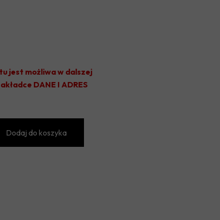
OLIMPIA JABŁOŃ
KS JEZIORKA PRAŻMÓW
TYTAN WISZNICE
VICTORIA GŁOSKÓW
tu jest możliwa w dalszej
 zakładce DANE I ADRES
UKS KĄTY
GKS CHYNÓW
GKS SADOWNIK BŁĘDÓW
Dodaj do koszyka