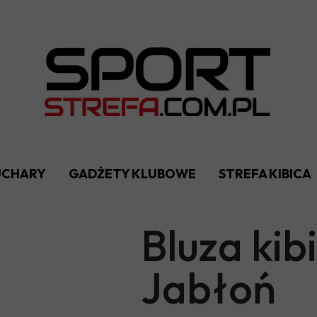
PUCHARY
GADŻETY KLUBOWE
STREFA KIBICA
Bluza kib
Jabłoń