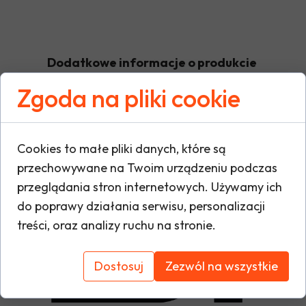
Dodatkowe informacje o produkcie
Zgoda na pliki cookie
W tej sekcji warto umieścić istotne informacje
warunki gwarancji, zalecenia dotyczące mont
Cookies to małe pliki danych, które są
oraz ewentualne certyfikaty lub nagrody. Dzię
przechowywane na Twoim urządzeniu podczas
i buduje zaufanie do marki.
przeglądania stron internetowych. Używamy ich
do poprawy działania serwisu, personalizacji
treści, oraz analizy ruchu na stronie.
Dostosuj
Zezwól na wszystkie