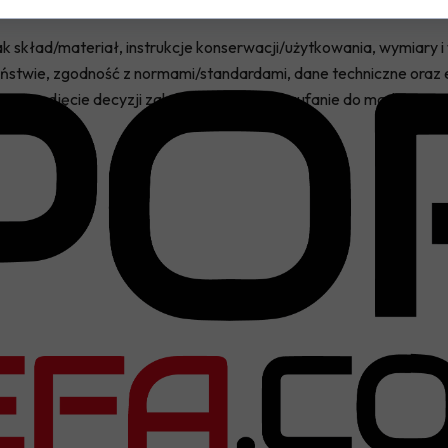
 jak skład/materiał, instrukcje konserwacji/użytkowania, wymiary 
stwie, zgodność z normami/standardami, dane techniczne oraz e
a im podjęcie decyzji zakupowej i buduje zaufanie do marki.