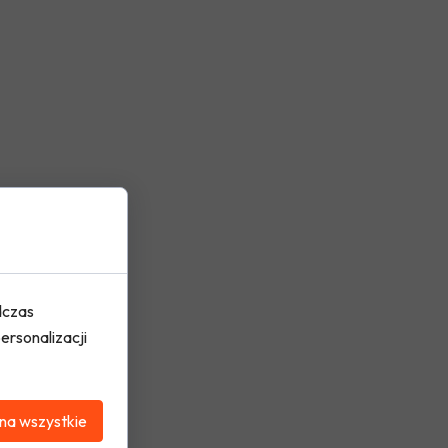
dczas
ersonalizacji
na wszystkie