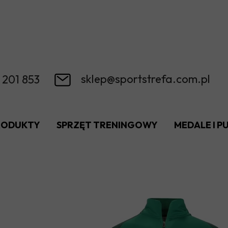
sklep@sportstrefa.com.pl
 201 853
RODUKTY
SPRZĘT TRENINGOWY
MEDALE I 