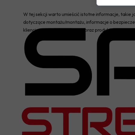
W tej sekcji warto umieścić istotne informacje, takie
dotyczące montażu/montażu, informacje o bezpieczeń
klienci otrzymują kompletny obraz produktu, co ułatwi