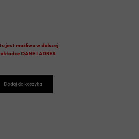
OLIMPIA JABŁOŃ
KS JEZIORKA PRAŻMÓW
TYTAN WISZNICE
VICTORIA GŁOSKÓW
tu jest możliwa w dalszej
 zakładce DANE I ADRES
UKS KĄTY
GKS CHYNÓW
GKS SADOWNIK BŁĘDÓW
Dodaj do koszyka