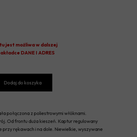
OLIMPIA JABŁOŃ
KS JEZIORKA PRAŻMÓW
TYTAN WISZNICE
VICTORIA GŁOSKÓW
tu jest możliwa w dalszej
 zakładce DANE I ADRES
UKS KĄTY
GKS CHYNÓW
GKS SADOWNIK BŁĘDÓW
Dodaj do koszyka
ała połączona z poliestrowymi włóknami.
rój. Od frontu duża kieszeń. Kaptur regulowany
 przy rękawach i na dole. Niewielkie, wyszywane