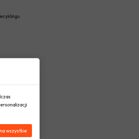
recyklingu
dczas
ersonalizacji
na wszystkie