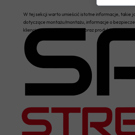
W tej sekcji warto umieścić istotne informacje, takie
dotyczące montażu/montażu, informacje o bezpieczeń
klienci otrzymują kompletny obraz produktu, co ułatwi