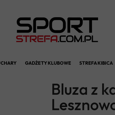
PUCHARY
GADŻETY KLUBOWE
STREFA KIBICA
Bluza z 
Lesznow