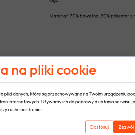
logo.
Materiał: 70% bawełna, 30% poliester z 
 na pliki cookie
e pliki danych, które są przechowywane na Twoim urządzeniu po
tron internetowych. Używamy ich do poprawy działania serwisu, p
lizy ruchu na stronie.
Dostosuj
Zezwól 