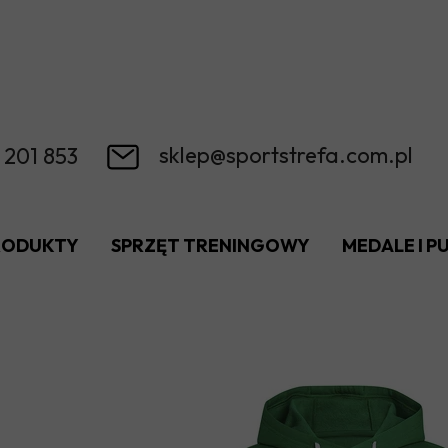
sklep@sportstrefa.com.pl
 201 853
RODUKTY
SPRZĘT TRENINGOWY
MEDALE I 