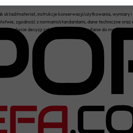
 jak skład/materiał, instrukcje konserwacji/użytkowania, wymiary 
stwie, zgodność z normami/standardami, dane techniczne oraz e
a im podjęcie decyzji zakupowej i buduje zaufanie do marki.