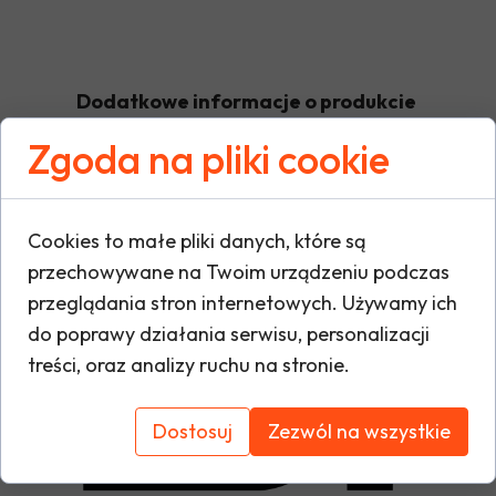
Dodatkowe informacje o produkcie
Zgoda na pliki cookie
W tej sekcji warto umieścić istotne informacje
warunki gwarancji, zalecenia dotyczące mont
Cookies to małe pliki danych, które są
oraz ewentualne certyfikaty lub nagrody. Dzię
przechowywane na Twoim urządzeniu podczas
i buduje zaufanie do marki.
przeglądania stron internetowych. Używamy ich
do poprawy działania serwisu, personalizacji
treści, oraz analizy ruchu na stronie.
Dostosuj
Zezwól na wszystkie