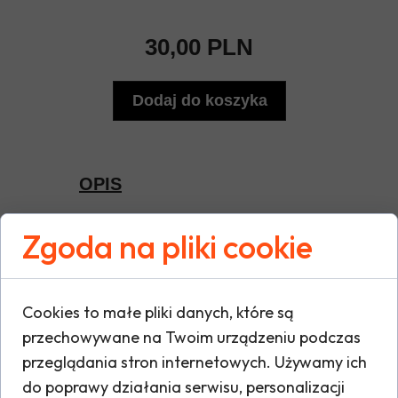
30,00 PLN
Dodaj do koszyka
OPIS
Zgoda na pliki cookie
Getry Olimpia Jabłoń to idealne połączenie
wygody i stylu dla każdej aktywnej osoby.
Wykonane z wysokiej jakości, oddychającego
materiału, zapewniają komfort noszenia
oraz swobodę ruchu. Ich dopasowany krój
podkreśla sylwetkę, a wytrzymałość tkaniny
Cookies to małe pliki danych, które są
sprawia, że są odporne na codzienne
przechowywane na Twoim urządzeniu podczas
użytkowanie. To doskonały wybór zarówno
na trening, jak i na co dzień.
przeglądania stron internetowych. Używamy ich
do poprawy działania serwisu, personalizacji