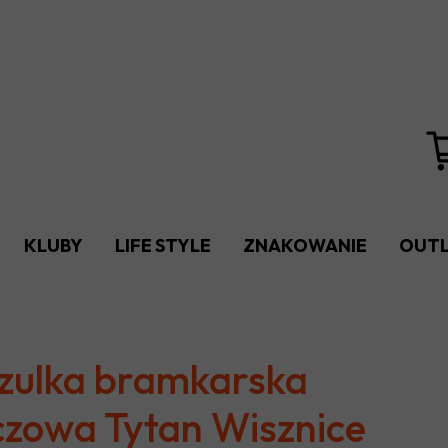
KLUBY
LIFE STYLE
ZNAKOWANIE
OUT
FC LESZNOWOLA
ORZEŁ BANIOCHA
UKS TARCZYN
zulka bramkarska
SRS ZAMIENIE
zowa Tytan Wisznice
BÓBR TŁUSZCZ