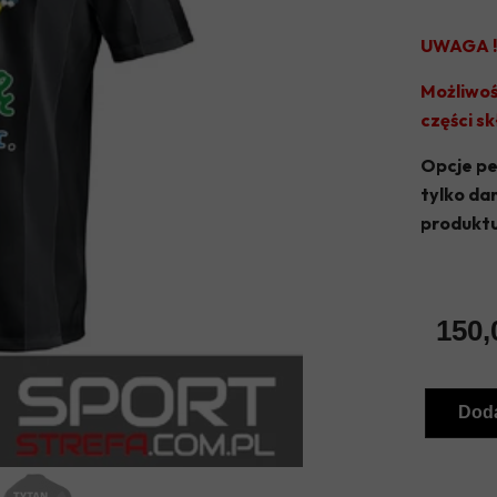
UWAGA !
Możliwoś
części s
Opcje pe
tylko da
produktu
150,
Doda