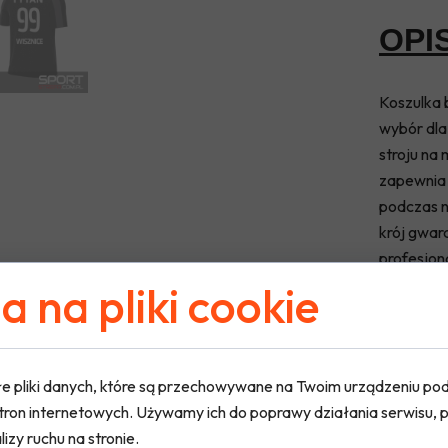
OPI
Koszulka 
wybór dl
stroju na
zapewnia 
podczas n
krój gwar
profesjona
sportoweg
 na pliki cookie
w
e pliki danych, które są przechowywane na Twoim urządzeniu po
tron internetowych. Używamy ich do poprawy działania serwisu, p
lizy ruchu na stronie.