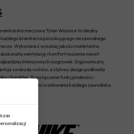
S
bramkarska meczowa Tytan Wisznice to idealny
a każdego bramkarza poszukującego niezawodnego
 mecze. Wykonana z wysokiej jakości materiałów,
doskonałą wentylację i komfort noszenia nawet
ajbardziej intensywnych rozgrywek. Ergonomiczny
antuje swobodę ruchów, a stylowy design podkreśla
lny charakter. To połączenie funkcjonalności i
o stylu, które spełni oczekiwania każdego zawodnika.
dczas
ersonalizacji