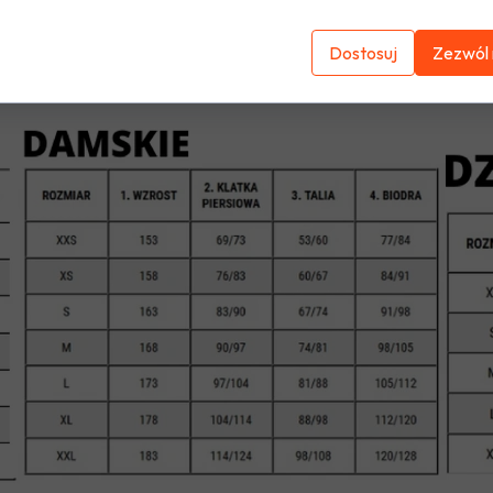
Dostosuj
Zezwól 