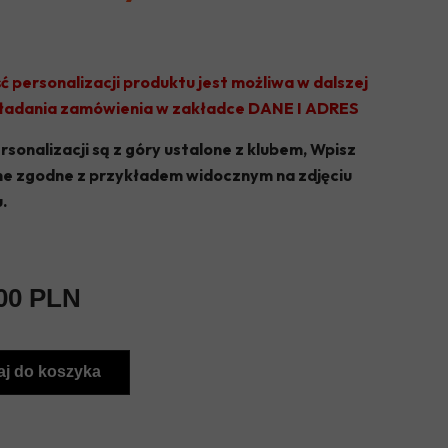
OLIMPIA JABŁOŃ
KS JEZIORKA PRAŻMÓW
ć personalizacji produktu jest możliwa w dalszej
TYTAN WISZNICE
kładania zamówienia w zakładce DANE I ADRES
VICTORIA GŁOSKÓW
rsonalizacji są z góry ustalone z klubem, Wpisz
ne zgodne z przykładem widocznym na zdjęciu
UKS KĄTY
.
GKS CHYNÓW
GKS SADOWNIK BŁĘDÓW
00 PLN
j do koszyka