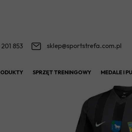
sklep@sportstrefa.com.pl
 201 853
RODUKTY
SPRZĘT TRENINGOWY
MEDALE I 