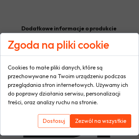
Dodatkowe informacje o produkcie
Zgoda na pliki cookie
W tej sekcji warto umieścić istotne informacje
warunki gwarancji, zalecenia dotyczące mont
Cookies to małe pliki danych, które są
oraz ewentualne certyfikaty lub nagrody. Dzię
przechowywane na Twoim urządzeniu podczas
i buduje zaufanie do marki.
przeglądania stron internetowych. Używamy ich
do poprawy działania serwisu, personalizacji
treści, oraz analizy ruchu na stronie.
Dostosuj
Zezwól na wszystkie