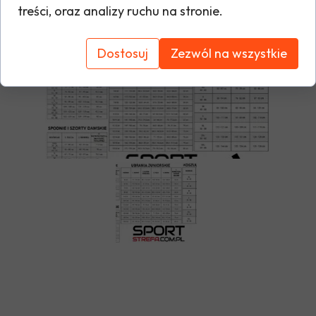
Materiał: 100% poliester z
treści, oraz analizy ruchu na stronie.
Tabela rozmiarów
recyklingu
Dostosuj
Zezwól na wszystkie