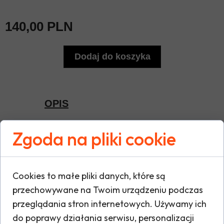
140,00 PLN
Dodaj do koszyka
OPIS
Zgoda na pliki cookie
Szybkoschnąca tkanina z
technologią Aeroready, która
odprowadza nadmiar wilgoci.
Cookies to małe pliki danych, które są
Regularny krój. Paski i logo na
przechowywane na Twoim urządzeniu podczas
rękawach. Przód i tył bez napisów.
przeglądania stron internetowych. Używamy ich
Model w kolorze zielonym.
do poprawy działania serwisu, personalizacji