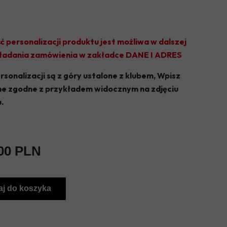
OLIMPIA JABŁOŃ
KS JEZIORKA PRAŻMÓW
ć personalizacji produktu jest możliwa w dalszej
TYTAN WISZNICE
kładania zamówienia w zakładce DANE I ADRES
VICTORIA GŁOSKÓW
rsonalizacji są z góry ustalone z klubem, Wpisz
ne zgodne z przykładem widocznym na zdjęciu
UKS KĄTY
.
GKS CHYNÓW
GKS SADOWNIK BŁĘDÓW
00 PLN
j do koszyka