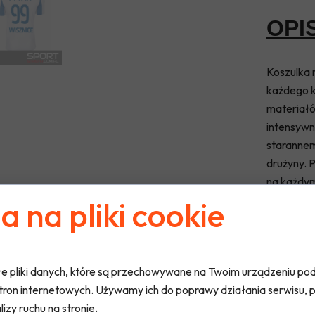
OPI
Koszulka 
każdego k
materiałó
intensywn
starannem
drużyny. 
na każdy
 na pliki cookie
w
e pliki danych, które są przechowywane na Twoim urządzeniu po
tron internetowych. Używamy ich do poprawy działania serwisu, p
lizy ruchu na stronie.