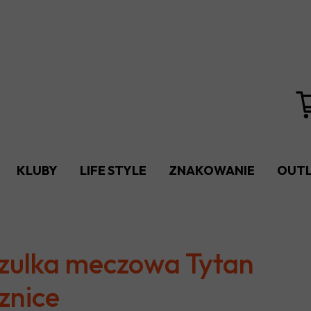
KLUBY
LIFE STYLE
ZNAKOWANIE
OUT
FC LESZNOWOLA
ORZEŁ BANIOCHA
UKS TARCZYN
zulka meczowa Tytan
SRS ZAMIENIE
znice
BÓBR TŁUSZCZ