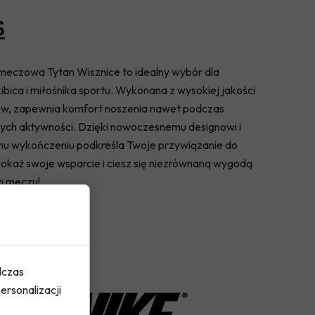
S
meczowa Tytan Wisznice to idealny wybór dla
ibica i miłośnika sportu. Wykonana z wysokiej jakości
w, zapewnia komfort noszenia nawet podczas
ych aktywności. Dzięki nowoczesnemu designowi i
u wykończeniu podkreśla Twoje przywiązanie do
Pokaż swoje wsparcie i ciesz się niezrównaną wygodą
m meczu!
dczas
ersonalizacji