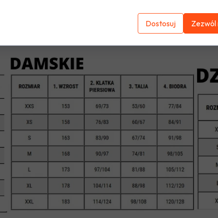
Dostosuj
Zezwól 