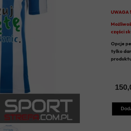
UWAGA !
Możliwoś
części s
Opcje pe
tylko da
produktu
150,
Doda