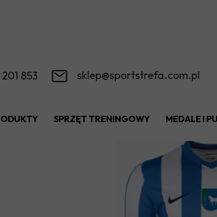
sklep@sportstrefa.com.pl
 201 853
RODUKTY
SPRZĘT TRENINGOWY
MEDALE I 