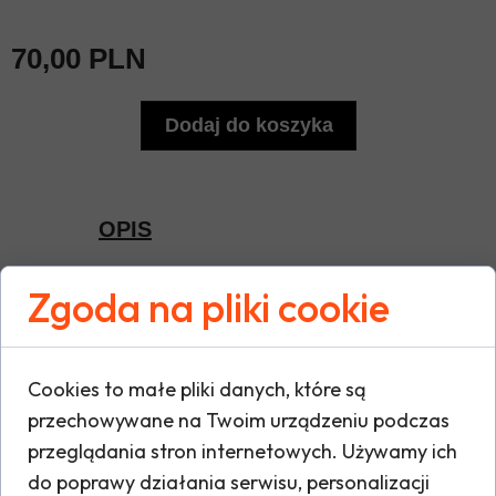
70,00 PLN
Dodaj do koszyka
OPIS
Zgoda na pliki cookie
Koszulka polo z krótkimi rękawami.
100% stabilizowana bawełna
czesankowa pique.
Cookies to małe pliki danych, które są
Szczegóły:
przechowywane na Twoim urządzeniu podczas
przeglądania stron internetowych. Używamy ich
Materiał pique.
do poprawy działania serwisu, personalizacji
Wzmocniona plisa z 2 guzikami