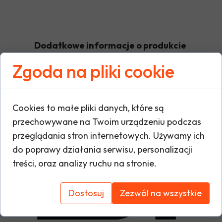
Dodatkowe informacje o produkcie
Zgoda na pliki cookie
W tej sekcji warto umieścić istotne informacje
warunki gwarancji, zalecenia dotyczące mont
Cookies to małe pliki danych, które są
oraz ewentualne certyfikaty lub nagrody. Dzię
przechowywane na Twoim urządzeniu podczas
i buduje zaufanie do marki.
przeglądania stron internetowych. Używamy ich
do poprawy działania serwisu, personalizacji
treści, oraz analizy ruchu na stronie.
Dostosuj
Zezwól na wszystkie