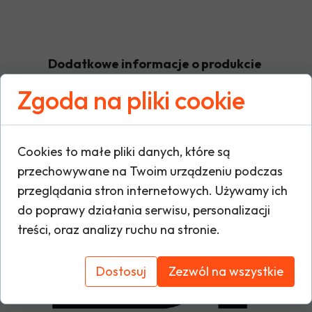
Dodatkowe informacje o produkcie
Zgoda na pliki cookie
W tej sekcji warto umieścić istotne informacje
warunki gwarancji, zalecenia dotyczące mont
Cookies to małe pliki danych, które są
oraz ewentualne certyfikaty lub nagrody. Dzię
przechowywane na Twoim urządzeniu podczas
i buduje zaufanie do marki.
przeglądania stron internetowych. Używamy ich
do poprawy działania serwisu, personalizacji
treści, oraz analizy ruchu na stronie.
Dostosuj
Zezwól na wszystkie