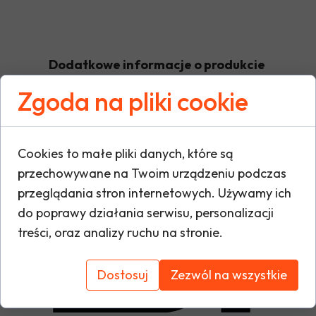
Dodatkowe informacje o produkcie
Zgoda na pliki cookie
W tej sekcji warto umieścić istotne informacje
warunki gwarancji, zalecenia dotyczące mont
Cookies to małe pliki danych, które są
oraz ewentualne certyfikaty lub nagrody. Dzię
przechowywane na Twoim urządzeniu podczas
i buduje zaufanie do marki.
przeglądania stron internetowych. Używamy ich
do poprawy działania serwisu, personalizacji
treści, oraz analizy ruchu na stronie.
Dostosuj
Zezwól na wszystkie