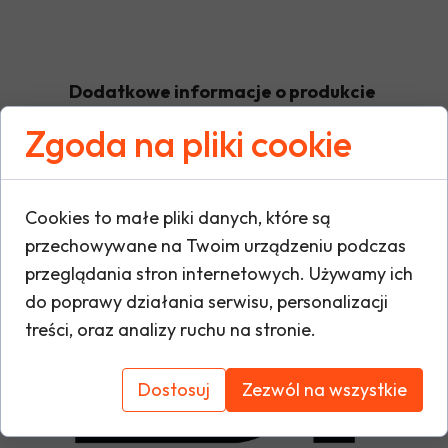
Dodatkowe informacje o produkcie
Zgoda na pliki cookie
W tej sekcji warto umieścić istotne informacje
warunki gwarancji, zalecenia dotyczące mont
Cookies to małe pliki danych, które są
oraz ewentualne certyfikaty lub nagrody. Dzię
przechowywane na Twoim urządzeniu podczas
i buduje zaufanie do marki.
przeglądania stron internetowych. Używamy ich
do poprawy działania serwisu, personalizacji
treści, oraz analizy ruchu na stronie.
Dostosuj
Zezwól na wszystkie