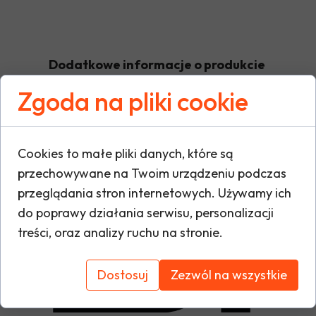
Dodatkowe informacje o produkcie
Zgoda na pliki cookie
W tej sekcji warto umieścić istotne informacje
warunki gwarancji, zalecenia dotyczące mont
Cookies to małe pliki danych, które są
oraz ewentualne certyfikaty lub nagrody. Dzię
przechowywane na Twoim urządzeniu podczas
i buduje zaufanie do marki.
przeglądania stron internetowych. Używamy ich
do poprawy działania serwisu, personalizacji
treści, oraz analizy ruchu na stronie.
Dostosuj
Zezwól na wszystkie