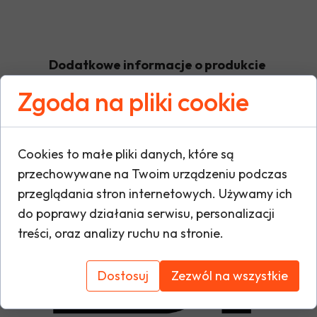
Dodatkowe informacje o produkcie
Zgoda na pliki cookie
W tej sekcji warto umieścić istotne informacje
warunki gwarancji, zalecenia dotyczące mont
Cookies to małe pliki danych, które są
oraz ewentualne certyfikaty lub nagrody. Dzię
przechowywane na Twoim urządzeniu podczas
i buduje zaufanie do marki.
przeglądania stron internetowych. Używamy ich
do poprawy działania serwisu, personalizacji
treści, oraz analizy ruchu na stronie.
Dostosuj
Zezwól na wszystkie