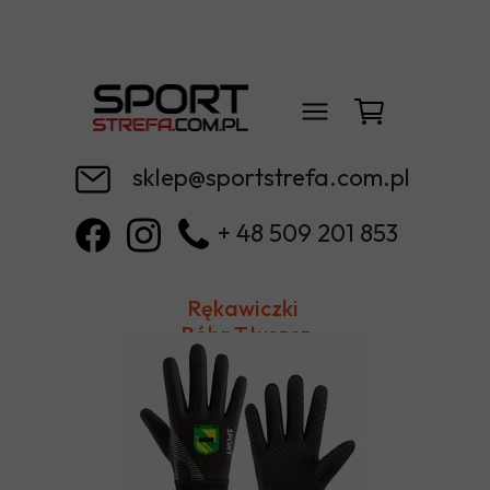
sklep@sportstrefa.com.pl
+ 48 509 201 853
Rękawiczki
Bóbr Tłuszcz