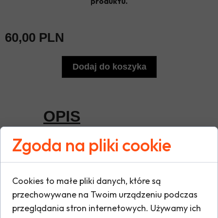
produktu.
60,00 PLN
Dodaj do koszyka
OPIS
Zgoda na pliki cookie
Lekkie, techniczne rękawiczki które
doskonale sprawdzą się podczas
gry w piłkę, spacerów, bieganiu czy
Cookies to małe pliki danych, które są
aktywności fizycznej na świeżym
przechowywane na Twoim urządzeniu podczas
powietrzu w niskich temperaturach.
przeglądania stron internetowych. Używamy ich