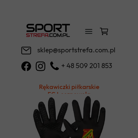
sklep@sportstrefa.com.pl
+ 48 509 201 853
Rękawiczki piłkarskie
FC Lesznowola