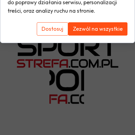
Materiał odprowadza wilgoć z
do poprawy działania serwisu, personalizacji
Tabela rozmiarów
powierzchni skóry, pozostawiając
treści, oraz analizy ruchu na stronie.
ją suchą. Elastyczny mankiet
stanowi ochronę twojego
Dostosuj
Zezwól na wszystkie
nadgarstka przeciw podwiewaniu.