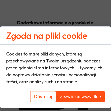
Dodatkowe informacje o produkcie
Zgoda na pliki cookie
W tej sekcji warto umieścić istotne informacje
warunki gwarancji, zalecenia dotyczące mont
Cookies to małe pliki danych, które są
oraz ewentualne certyfikaty lub nagrody. Dzię
przechowywane na Twoim urządzeniu podczas
i buduje zaufanie do marki.
przeglądania stron internetowych. Używamy ich
do poprawy działania serwisu, personalizacji
treści, oraz analizy ruchu na stronie.
Dostosuj
Zezwól na wszystkie