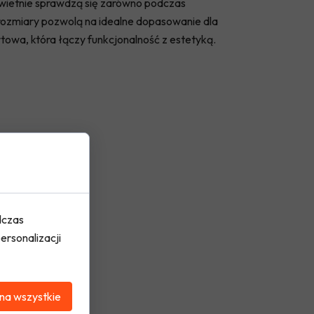
 świetnie sprawdzą się zarówno podczas
 rozmiary pozwolą na idealne dopasowanie dla
rtowa, która łączy funkcjonalność z estetyką.
dczas
ersonalizacji
na wszystkie