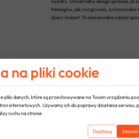
wysiłku. Uniwersalny design sprawia, że
treningów, jak i rozgrywek, a różnorodne
dzieci i kobiet. To niezawodna odzież spo
 na pliki cookie
e pliki danych, które są przechowywane na Twoim urządzeniu po
tron internetowych. Używamy ich do poprawy działania serwisu, p
lizy ruchu na stronie.
Dostosuj
Zezwól 