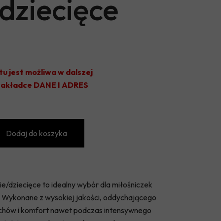
dziecięce
OLIMPIA JABŁOŃ
KS JEZIORKA PRAŻMÓW
TYTAN WISZNICE
VICTORIA GŁOSKÓW
tu jest możliwa w dalszej
 zakładce DANE I ADRES
UKS KĄTY
GKS CHYNÓW
GKS SADOWNIK BŁĘDÓW
Dodaj do koszyka
/dziecięce to idealny wybór dla miłośniczek
yl. Wykonane z wysokiej jakości, oddychającego
chów i komfort nawet podczas intensywnego