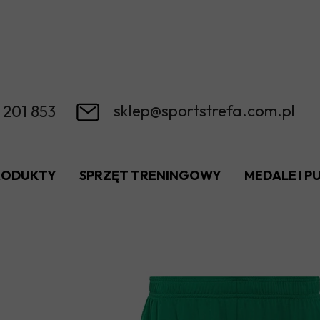
sklep@sportstrefa.com.pl
 201 853
RODUKTY
SPRZĘT TRENINGOWY
MEDALE I 