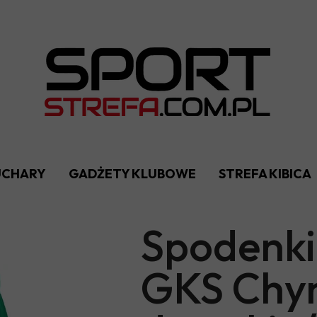
PUCHARY
GADŻETY KLUBOWE
STREFA KIBICA
Spodenki 
GKS Chy