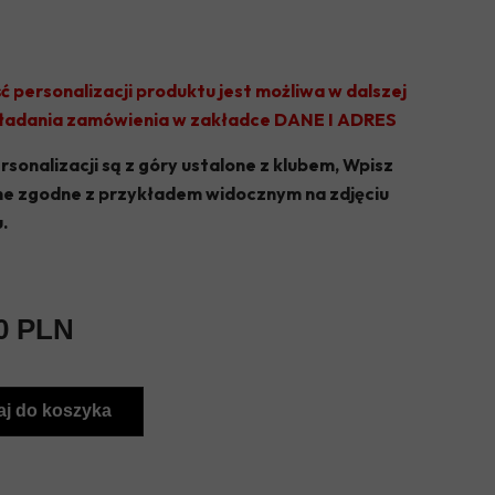
OLIMPIA JABŁOŃ
KS JEZIORKA PRAŻMÓW
ć personalizacji produktu jest możliwa w dalszej
TYTAN WISZNICE
kładania zamówienia w zakładce DANE I ADRES
VICTORIA GŁOSKÓW
rsonalizacji są z góry ustalone z klubem, Wpisz
ne zgodne z przykładem widocznym na zdjęciu
UKS KĄTY
.
GKS CHYNÓW
GKS SADOWNIK BŁĘDÓW
0 PLN
j do koszyka