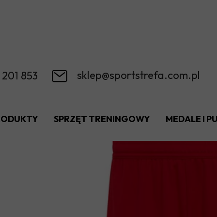
sklep@sportstrefa.com.pl
 201 853
RODUKTY
SPRZĘT TRENINGOWY
MEDALE I 