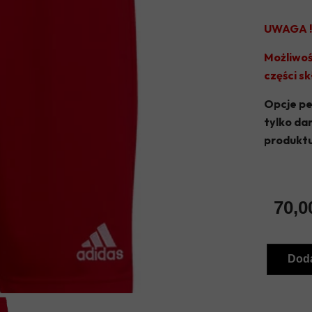
UWAGA !
Możliwoś
części s
Opcje pe
tylko da
produktu
70,0
Doda