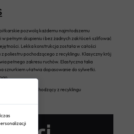
S
 piłkarskie pozwolą każdemu najmłodszemu
i w pełnym skupieniu i bez żadnych zakłóceń szlifować
ejętności. Lekka konstrukcja została w całości
z poliestru pochodzącego z recyklingu. Klasyczny krój
wia pełnego zakresu ruchów. Elastyczna talia
a sznurkiem ułatwia dopasowanie do sylwetki.
logo.
 100% poliester pochodzący z recyklingu
dczas
ersonalizacji