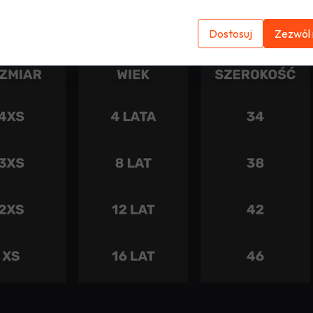
Dostosuj
Zezwól 