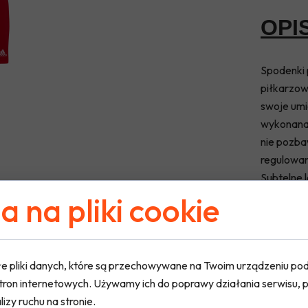
OPI
Spodenki
piłkarzow
swoje umi
wykonana 
nie pozba
regulowan
Subtelne 
 na pliki cookie
Materiał:
w
e pliki danych, które są przechowywane na Twoim urządzeniu po
tron internetowych. Używamy ich do poprawy działania serwisu, p
lizy ruchu na stronie.