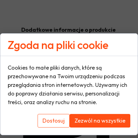
Dodatkowe informacje o produkcie
Zgoda na pliki cookie
W tej sekcji warto umieścić istotne informacje
warunki gwarancji, zalecenia dotyczące mont
Cookies to małe pliki danych, które są
oraz ewentualne certyfikaty lub nagrody. Dzię
przechowywane na Twoim urządzeniu podczas
i buduje zaufanie do marki.
przeglądania stron internetowych. Używamy ich
do poprawy działania serwisu, personalizacji
treści, oraz analizy ruchu na stronie.
Dostosuj
Zezwól na wszystkie