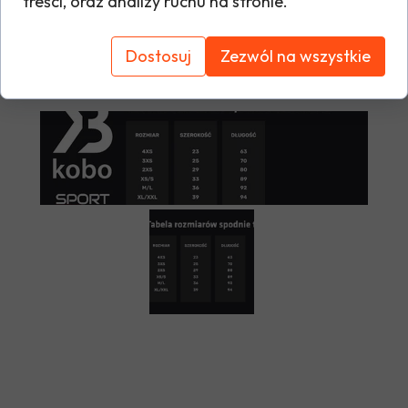
treści, oraz analizy ruchu na stronie.
Tabela rozmiarów
Dostosuj
Zezwól na wszystkie