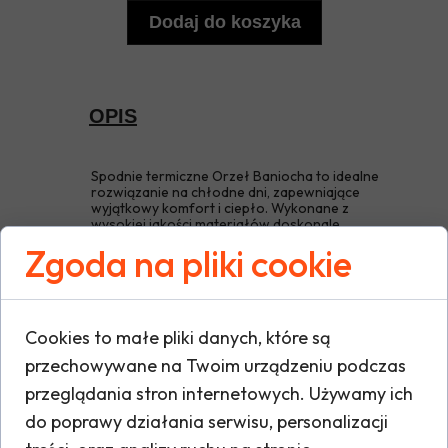
Dodaj do koszyka
OPIS
Spodnie termiczne Orzeł Baniocha to idealne
rozwiązanie na chłodne dni, zapewniające
wyjątkowy komfort i ciepło. Wykonane z
wysokiej jakości materiałów doskonale
chronią przed zimnem, jednocześnie
Zgoda na pliki cookie
gwarantując swobodę ruchów. Ich
nowoczesny design oraz trwałość sprawiają,
że świetnie sprawdzają się zarówno na co
dzień, jak i podczas aktywności na świeżym
powietrzu. Wybierz niezawodność i styl w
Cookies to małe pliki danych, które są
jednym!
przechowywane na Twoim urządzeniu podczas
przeglądania stron internetowych. Używamy ich
do poprawy działania serwisu, personalizacji