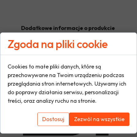
Dodatkowe informacje o produkcie
Zgoda na pliki cookie
W tej sekcji warto umieścić istotne informacje
warunki gwarancji, zalecenia dotyczące mont
Cookies to małe pliki danych, które są
oraz ewentualne certyfikaty lub nagrody. Dzię
przechowywane na Twoim urządzeniu podczas
i buduje zaufanie do marki.
przeglądania stron internetowych. Używamy ich
do poprawy działania serwisu, personalizacji
treści, oraz analizy ruchu na stronie.
Dostosuj
Zezwól na wszystkie