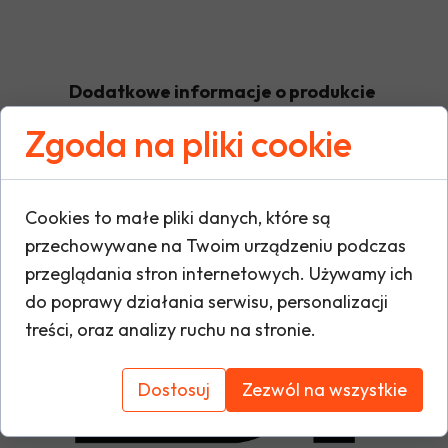
Dodatkowe informacje o produkcie
Zgoda na pliki cookie
W tej sekcji warto umieścić istotne informacje
warunki gwarancji, zalecenia dotyczące mont
Cookies to małe pliki danych, które są
oraz ewentualne certyfikaty lub nagrody. Dzię
przechowywane na Twoim urządzeniu podczas
i buduje zaufanie do marki.
przeglądania stron internetowych. Używamy ich
do poprawy działania serwisu, personalizacji
treści, oraz analizy ruchu na stronie.
Dostosuj
Zezwól na wszystkie