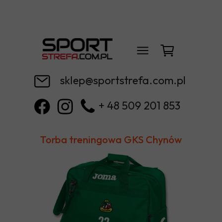
sklep@sportstrefa.com.pl
+ 48 509 201 853
Torba treningowa GKS Chynów