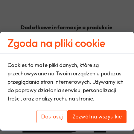
Dodatkowe informacje o produkcie
Zgoda na pliki cookie
W tej sekcji warto umieścić istotne informacje
warunki gwarancji, zalecenia dotyczące mont
Cookies to małe pliki danych, które są
oraz ewentualne certyfikaty lub nagrody. Dzię
przechowywane na Twoim urządzeniu podczas
i buduje zaufanie do marki.
przeglądania stron internetowych. Używamy ich
do poprawy działania serwisu, personalizacji
treści, oraz analizy ruchu na stronie.
Dostosuj
Zezwól na wszystkie