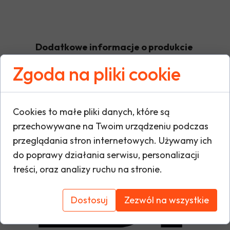
Dodatkowe informacje o produkcie
Zgoda na pliki cookie
W tej sekcji warto umieścić istotne informacje
warunki gwarancji, zalecenia dotyczące mont
Cookies to małe pliki danych, które są
oraz ewentualne certyfikaty lub nagrody. Dzię
przechowywane na Twoim urządzeniu podczas
i buduje zaufanie do marki.
przeglądania stron internetowych. Używamy ich
do poprawy działania serwisu, personalizacji
treści, oraz analizy ruchu na stronie.
Dostosuj
Zezwól na wszystkie