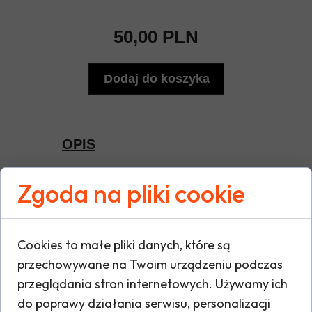
50,00 PLN
Dodaj do koszyka
OPIS
Zgoda na pliki cookie
Zimowa czapka z pomponem FC Lesznowola
to stylowy i funkcjonalny dodatek na chłodne
dni. Wykonana z miękkiego, ciepłego
materiału, skutecznie chroni przed zimnem,
zapewniając pełen komfort noszenia.
Pompon oraz oficjalne logo FC Lesznowola
Cookies to małe pliki danych, które są
dodają jej unikalnego charakteru, idealnego
przechowywane na Twoim urządzeniu podczas
dla każdego kibica. Doskonała na co dzień
lub podczas wspierania drużyny na
przeglądania stron internetowych. Używamy ich
trybunach.
do poprawy działania serwisu, personalizacji