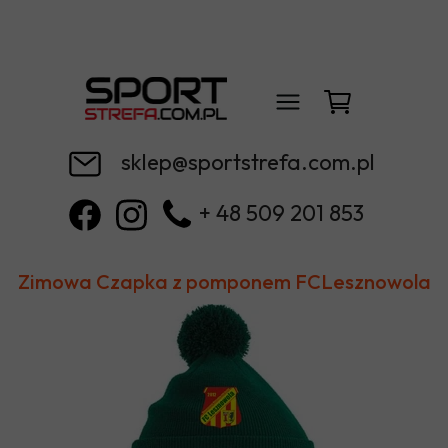
sklep@sportstrefa.com.pl
+ 48 509 201 853
Zimowa Czapka z pomponem FCLesznowola